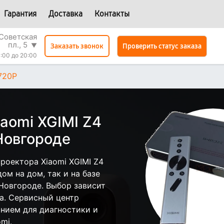
Гарантия
Доставка
Контакты
Советская
пл., 5
▼
Проверить статус заказа
Заказать звонок
:00 до 20:00
 720P
aomi XGIMI Z4
Новгороде
роектора Xiaomi XGIMI Z4
ом на дом, так и на базе
Новгороде. Выбор зависит
а. Сервисный центр
нием для диагностики и
mi.