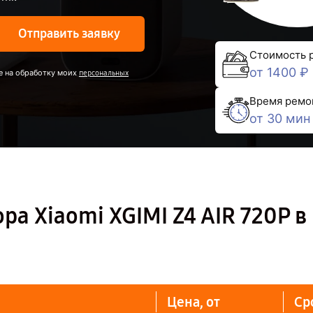
Отправить заявку
Стоимость 
от 1400 ₽
е на обработку моих
персональных
Время ремо
от 30 мин
а Xiaomi XGIMI Z4 AIR 720P в
Цена, от
Ср