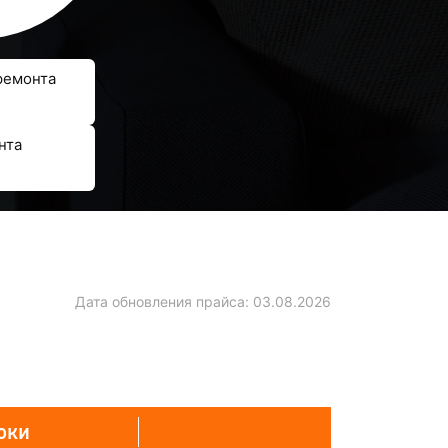
ремонта
нта
Дата обновления прайса:
03.08.2026
оки