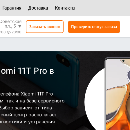
Гарантия
Доставка
Контакты
Советская
пл., 5
▼
Проверить статус заказа
Заказать звонок
:00 до 20:00
omi 11T Pro в
лефона Xiaomi 11T Pro
, так и на базе сервисного
Выбор зависит от типа
исный центр располагает
гностики и устранения