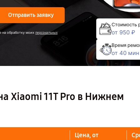
Отправить заявку
Стоимость 
от 950 ₽
е на обработку моих
персональных
Время ремо
от 40 мин
а Xiaomi 11T Pro в Нижнем
Цена, от
Ср