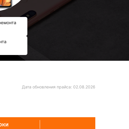
ремонта
нта
Дата обновления прайса:
02.08.2026
оки